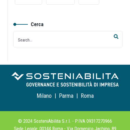
Cerca
Milano | Parma | Roma
© 2024 SosteniAbilita S.r.l. - P.IVA 09317270966
Sede Legale: 00144 Roma - Via Domenico Jachino, 89