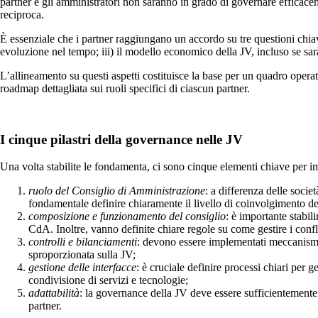
partner e gli amministratori non saranno in grado di governare efficaceme
reciproca.
È essenziale che i partner raggiungano un accordo su tre questioni chiave
evoluzione nel tempo; iii) il modello economico della JV, incluso se sa
L’allineamento su questi aspetti costituisce la base per un quadro oper
roadmap dettagliata sui ruoli specifici di ciascun partner.
I cinque pilastri della govern
ance nelle JV
Una volta stabilite le fondamenta, ci sono cinque elementi chiave per i
ruolo del Consiglio di Amministrazione
: a differenza delle soci
fondamentale definire chiaramente il livello di coinvolgimento d
composizione e funzionamento del consiglio
: è importante stabil
CdA. Inoltre, vanno definite chiare regole su come gestire i conflit
controlli e bilanciamenti
: devono essere implementati meccanismi 
sproporzionata sulla JV;
gestione delle interfacce
: è cruciale definire processi chiari per ge
condivisione di servizi e tecnologie;
adattabilità
: la governance della JV deve essere sufficientemente f
partner.